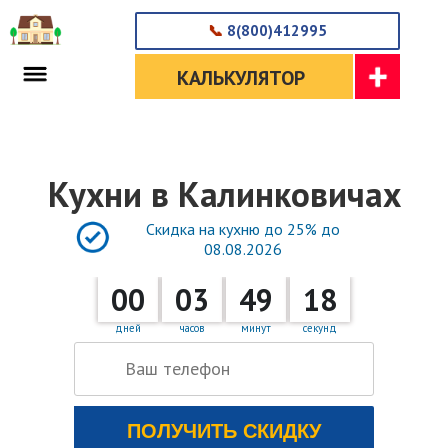
📞
8(800)412995
КАЛЬКУЛЯТОР
Кухни в Калинковичах
Скидка на кухню до 25% до
08.08.2026
00
03
49
18
дней
часов
минут
секунд
×
×
×
Бесплатная консультация
Введите данные
Получить каталог
В стоимость входит
×
памятник, тумба, цветник.
ПОЛУЧИТЬ СКИДКУ