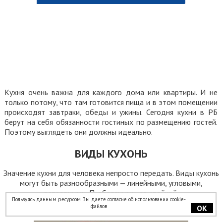
ОТПРАВИТЬ
ОТПРАВИТЬ
ПОЛУЧИТЬ
Кухня очень важна для каждого дома или квартиры. И не
только потому, что там готовится пища и в этом помещении
происходят завтраки, обеды и ужины. Сегодня кухни в РБ
берут на себя обязанности гостиных по размещению гостей.
Поэтому выглядеть они должны идеально.
ВИДЫ КУХОНЬ
Значение кухни для человека непросто передать. Виды кухонь
могут быть разнообразными — линейными, угловыми,
островными, П-образными, со стойкой.
Пользуясь данным ресурсом Вы даете согласие об использовании cookie-
Линейная кухня
файлов
ОК